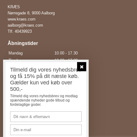
KRÆS
Nørregade 8, 9000 Aalborg
www.kraes.com
aalborg@kraes.com
Tlf.
40439923
Åbningstider
Mandag
10.00 - 17.30
Tirsdag
10.00 - 17.30
Onsdag
10.00 - 17.30
Tilmeld dig vores nyhedsbrev
Torsdag
10.00 - 17.30
og få 15% på dit næste køb.
Gælder kun ved køb over
Fredag
10.00 - 18.00
500,-
Lørdag
10.00 - 15.00
Tilmeld dig vores nyhedsbrev og modtag
Søndag
Lukket
spændende nyheder gode tilbud og
fordelagtige goder.
Følg os her
Facebook
Instagram