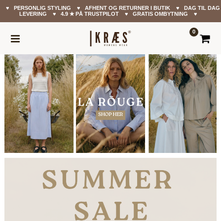
♥ PERSONLIG STYLING ♥ AFHENT OG RETURNER I BUTIK ♥ DAG TIL DAG
LEVERING ♥ 4.9 ✭ PÅ TRUSTPILOT ♥ GRATIS OMBYTNING ♥
0