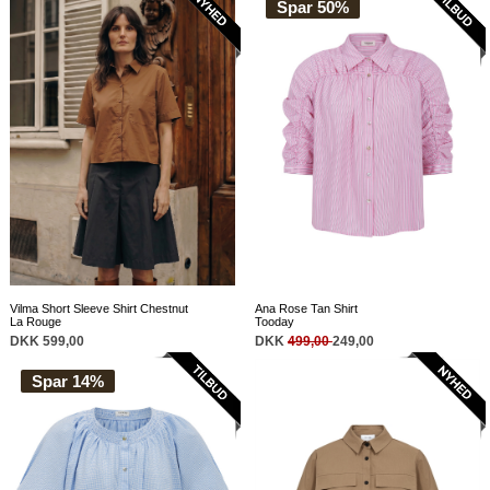
Spar 50%
Vilma Short Sleeve Shirt Chestnut
Ana Rose Tan Shirt
La Rouge
Tooday
DKK 599,00
DKK
499,00
249,00
Spar 14%