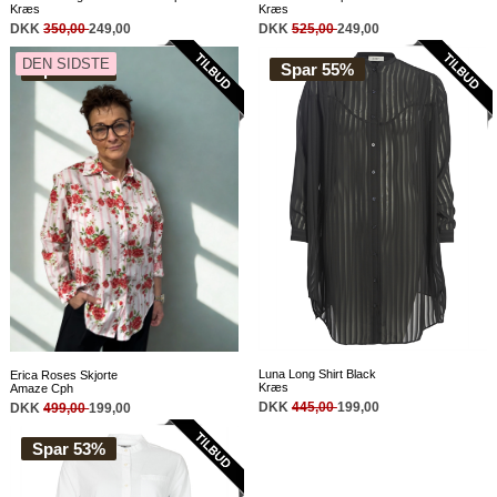
Kræs
Kræs
DKK
525,00
249,00
DKK
350,00
249,00
DEN SIDSTE
Spar 60%
Spar 55%
Luna Long Shirt Black
Erica Roses Skjorte
Kræs
Amaze Cph
DKK
445,00
199,00
DKK
499,00
199,00
Spar 53%