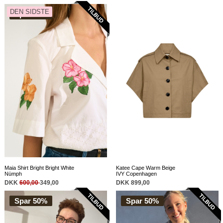
DEN SIDSTE
Spar 42%
Maia Shirt Bright Bright White
Katee Cape Warm Beige
Nümph
IVY Copenhagen
DKK
600,00
349,00
DKK 899,00
Spar 50%
Spar 50%