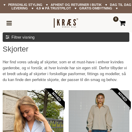
♥ PERSONLIG STYLING ♥ AFHENT OG RETURNER I BUTIK ♥ DAG TIL DAG
LEVERING ♥ 4.9 ✭ PÅ TRUSTPILOT ♥ GRATIS OMBYTNING ♥
0
Filtrer visning
Skjorter
Her find vores udvalg af skjorter, som er et must-have i enhver kvindes
garderobe, og vi forstår, at hver kvinde har sin egen stil. Derfor tilbyder vi
et bredt udvalg af skjorter i forskellige pasformer, fittings og modeller, så
du kan finde den perfekte skjorte, der passer til din smag og behov.