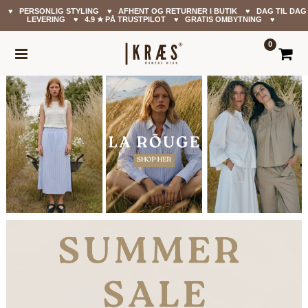
♥ PERSONLIG STYLING ♥ AFHENT OG RETURNER I BUTIK ♥ DAG TIL DAG
LEVERING ♥ 4.9 ✭ PÅ TRUSTPILOT ♥ GRATIS OMBYTNING ♥
0