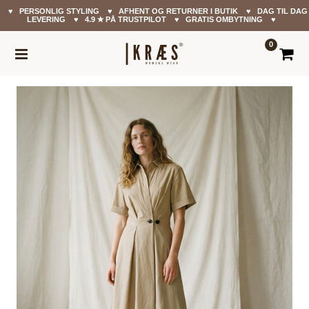
♥ PERSONLIG STYLING ♥ AFHENT OG RETURNER I BUTIK ♥ DAG TIL DAG
LEVERING ♥ 4.9 ✭ PÅ TRUSTPILOT ♥ GRATIS OMBYTNING ♥
0