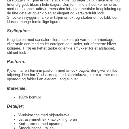
La Rouge Pia Kjole er den slags kjole, du tager på om morgenen og
føler dig godt tilpas i hele dagen. Den feminine silhuet kombineres
med et afslappet udtryk, mens den let asymmetriske knaplukning og
de fine detaljer giver kjolen et elegant og karakterfuldt look.
Smocken i ryggen markerer taljen smukt og skaber et flot fald, der
klæder mange forskellige figurer.
Stylingtips
:
Brug kjolen med sandaler eller sneakers på varme sommerdage,
eller style den med en let cardigan og støvler, når aftenerne bliver
køligere. Tilføj en flettet taske og enkle smykker for et afslappet,
stilrent look.
Pasform
:
Kjolen har en feminin pasform med smock bagpå, der giver en flot
taljering. Den har V-udskæring med skjortekrave, korte ærmer med
opsmøg og falder i en elegant, lang silhuet.
Materiale
:
100% bomuld
Detaljer
:
V-udskæring med skjortekrave
Let asymmetrisk knaplukning foran
Korte ærmer med opsmøg
Smock bagpå i taljen