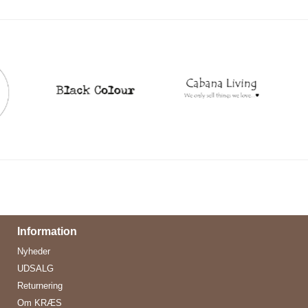
Information
Nyheder
UDSALG
Returnering
Om KRÆS