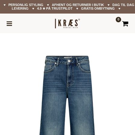
♥ PERSONLIG STYLING ♥ AFHENT OG RETURNER I BUTIK ♥ DAG TIL DAG
LEVERING ♥ 4.9 ✭ PÅ TRUSTPILOT ♥ GRATIS OMBYTNING ♥
0