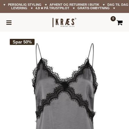
♥ PERSONLIG STYLING ♥ AFHENT OG RETURNER I BUTIK ♥ DAG TIL DAG
LEVERING ♥ 4.9 ✭ PÅ TRUSTPILOT ♥ GRATIS OMBYTNING ♥
0
Spar 50%