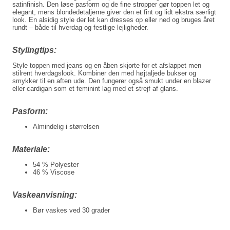
satinfinish.
Den løse pasform og de fine stropper gør toppen let og
elegant, mens blondedetaljerne giver den et fint og lidt ekstra særligt
look. En alsidig style der let kan dresses op eller ned og bruges året
rundt – både til hverdag og festlige lejligheder.
Stylingtips:
Style toppen med jeans og en åben skjorte for et afslappet men
stilrent hverdagslook. Kombiner den med højtaljede bukser og
smykker til en aften ude. Den fungerer også smukt under en blazer
eller cardigan som et feminint lag med et strejf af glans.
Pasform:
Almindelig i størrelsen
Materiale:
54 % Polyester
46 % Viscose
Vaskeanvisning:
Bør vaskes ved 30 grader