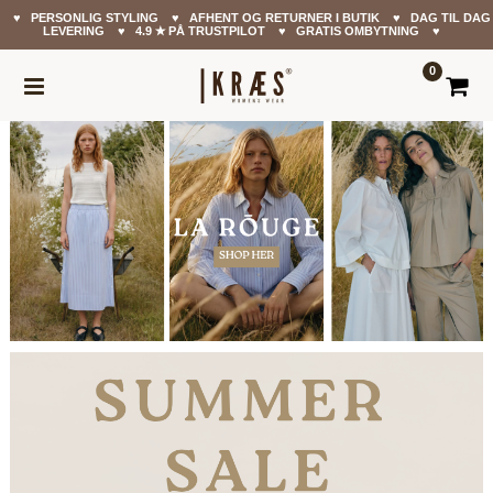
♥ PERSONLIG STYLING ♥ AFHENT OG RETURNER I BUTIK ♥ DAG TIL DAG
LEVERING ♥ 4.9 ✭ PÅ TRUSTPILOT ♥ GRATIS OMBYTNING ♥
0