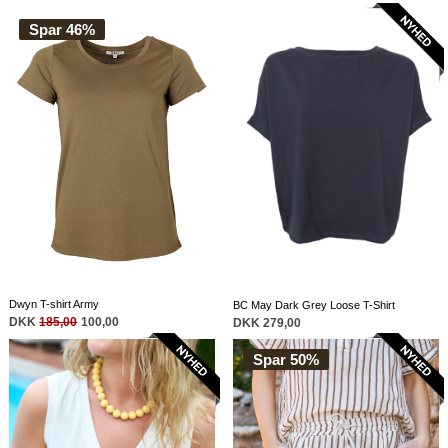
Spar 46%
Dwyn T-shirt Army
BC May Dark Grey Loose T-Shirt
DKK
185,00
100,00
DKK 279,00
Spar 50%