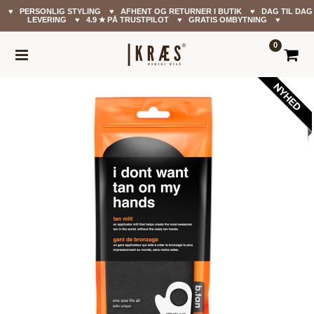
♥ PERSONLIG STYLING ♥ AFHENT OG RETURNER I BUTIK ♥ DAG TIL DAG
LEVERING ♥ 4.9 ✭ PÅ TRUSTPILOT ♥ GRATIS OMBYTNING ♥
0