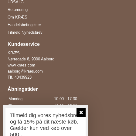
UDSALG
Returnering
Om KRÆS
Handelsbetingelser
Tilmeld Nyhedsbrev
Kundeservice
KRÆS
Nørregade 8, 9000 Aalborg
www.kraes.com
aalborg@kraes.com
Tlf.
40439923
Åbningstider
Mandag
10.00 - 17.30
Tirsdag
10.00 - 17.30
Onsdag
10.00 - 17.30
Tilmeld dig vores nyhedsbrev
Torsdag
10.00 - 17.30
og få 15% på dit næste køb.
Gælder kun ved køb over
Fredag
10.00 - 18.00
500,-
Lørdag
10.00 - 15.00