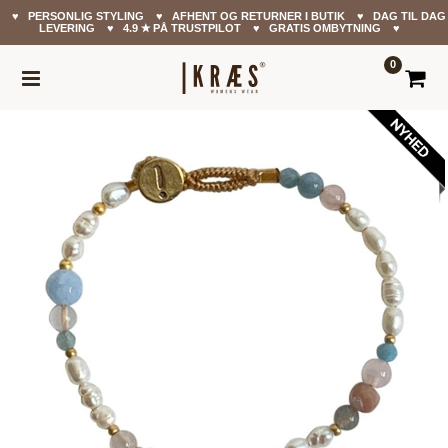
♥ PERSONLIG STYLING ♥ AFHENT OG RETURNER I BUTIK ♥ DAG TIL DAG
LEVERING ♥ 4.9 ✭ PÅ TRUSTPILOT ♥ GRATIS OMBYTNING ♥
0